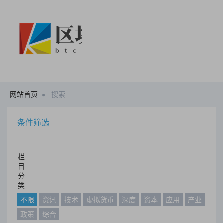
网站首页
搜索
条件筛选
栏
目
分
类
不限
资讯
技术
虚拟货币
深度
资本
应用
产业
政策
综合