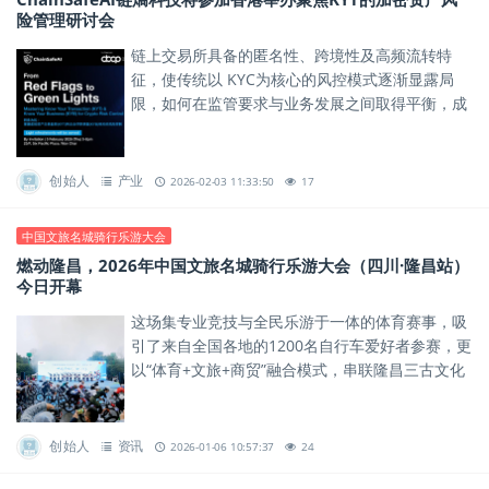
险管理研讨会
链上交易所具备的匿名性、跨境性及高频流转特
征，使传统以 KYC为核心的风控模式逐渐显露局
限，如何在监管要求与业务发展之间取得平衡，成
为当前行业普遍关注的重要议题。
创始人
产业
2026-02-03 11:33:50
17
中国文旅名城骑行乐游大会
燃动隆昌，2026年中国文旅名城骑行乐游大会（四川·隆昌站）
今日开幕
这场集专业竞技与全民乐游于一体的体育赛事，吸
引了来自全国各地的1200名自行车爱好者参赛，更
以“体育+文旅+商贸”融合模式，串联隆昌三古文化
底蕴与城市鲜活活力，成为隆昌推动文体旅商融合
高质量发展的生动...
创始人
资讯
2026-01-06 10:57:37
24