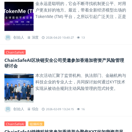
金永远是聪明的，它会不断寻找机制更公平、对用
户更友好的地方。最近，带着全新经济模型出场的
TokenMe (TM) 平台，之所以引起广泛关注，正是
因为它在“利益分配”这个核心问题上，给出了与老
平台完全...
创始人
深度
2026-04-20 10:40:27
13
ChainSafeAI
ChainSafeAI区块链安全公司受邀参加香港加密资产风险管理
研讨会
本次活动汇聚了监管机构、执法部门、金融机构与
科技企业的专业人士，共同探讨如何通过KYT技术
实现从被动合规到主动风险管理的范式转变。
创始人
综合
2026-02-09 13:24:15
16
ChainSafeAI
链熵科技
ChainSafeAI链熵科技将参加香港举办聚焦KYT的加密资产风