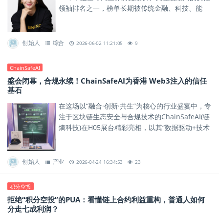
领袖排名之一，榜单长期被传统金融、科技、能
源、零售、医疗这些领域的巨头掌门人占据。
创始人
综合
2026-06-02 11:21:05
9
ChainSafeAI
盛会闭幕，合规永续！ChainSafeAI为香港 Web3注入的信任
基石
在这场以“融合·创新·共生”为核心的行业盛宴中，专
注于区块链生态安全与合规技术的ChainSafeAI(链
熵科技)在H05展台精彩亮相，以其“数据驱动+技术
赋能”的360°全方位安全防护体系，成为连接...
创始人
产业
2026-04-24 16:34:53
23
积分空投
拒绝“积分空投”的PUA：看懂链上合约利益重构，普通人如何
分走七成利润？