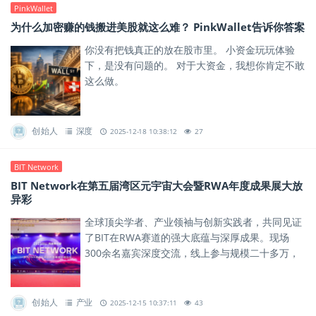
PinkWallet
为什么加密赚的钱搬进美股就这么难？ PinkWallet告诉你答案
你没有把钱真正的放在股市里。 小资金玩玩体验
下，是没有问题的。 对于大资金，我想你肯定不敢
这么做。
创始人
深度
2025-12-18 10:38:12
27
BIT Network
BIT Network在第五届湾区元宇宙大会暨RWA年度成果展大放
异彩
全球顶尖学者、产业领袖与创新实践者，共同见证
了BIT在RWA赛道的强大底蕴与深厚成果。现场
300余名嘉宾深度交流，线上参与规模二十多万，
标志着BIT在RWA赛道的国际化进程正式启幕。
创始人
产业
2025-12-15 10:37:11
43