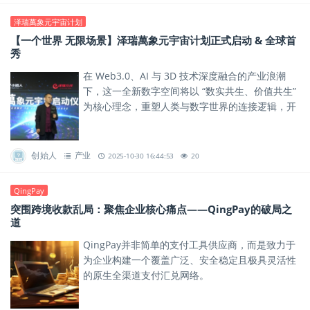
泽瑞萬象元宇宙计划
【一个世界 无限场景】泽瑞萬象元宇宙计划正式启动 & 全球首
秀
在 Web3.0、AI 与 3D 技术深度融合的产业浪潮
下，这一全新数字空间将以 “数实共生、价值共生”
为核心理念，重塑人类与数字世界的连接逻辑，开
启全球数字生态新征程。
创始人
产业
2025-10-30 16:44:53
20
QingPay
突围跨境收款乱局：聚焦企业核心痛点——QingPay的破局之
道
QingPay并非简单的支付工具供应商，而是致力于
为企业构建一个覆盖广泛、安全稳定且极具灵活性
的原生全渠道支付汇兑网络。