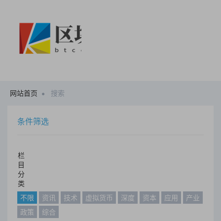
网站首页
搜索
条件筛选
栏
目
分
类
不限
资讯
技术
虚拟货币
深度
资本
应用
产业
政策
综合