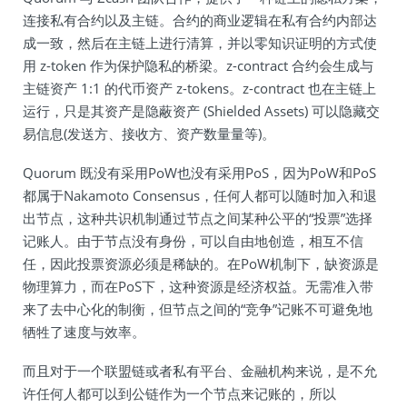
连接私有合约以及主链。合约的商业逻辑在私有合约内部达
成一致，然后在主链上进行清算，并以零知识证明的方式使
用 z-token 作为保护隐私的桥梁。z-contract 合约会生成与
主链资产 1:1 的代币资产 z-tokens。z-contract 也在主链上
运行，只是其资产是隐蔽资产 (Shielded Assets) 可以隐藏交
易信息(发送方、接收方、资产数量量等)。
Quorum 既没有采用PoW也没有采用PoS，因为PoW和PoS
都属于Nakamoto Consensus，任何人都可以随时加入和退
出节点，这种共识机制通过节点之间某种公平的“投票”选择
记账人。由于节点没有身份，可以自由地创造，相互不信
任，因此投票资源必须是稀缺的。在PoW机制下，缺资源是
物理算力，而在PoS下，这种资源是经济权益。无需准入带
来了去中心化的制衡，但节点之间的“竞争”记账不可避免地
牺牲了速度与效率。
而且对于一个联盟链或者私有平台、金融机构来说，是不允
许任何人都可以到公链作为一个节点来记账的，所以