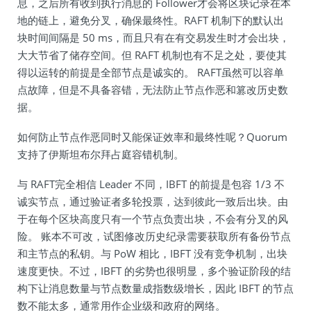
息，之后所有收到执行消息的 Follower才会将区块记录在本
地的链上，避免分叉，确保最终性。RAFT 机制下的默认出
块时间间隔是 50 ms，而且只有在有交易发生时才会出块，
大大节省了储存空间。但 RAFT 机制也有不足之处，要使其
得以运转的前提是全部节点是诚实的。 RAFT虽然可以容单
点故障，但是不具备容错，无法防止节点作恶和篡改历史数
据。
如何防止节点作恶同时又能保证效率和最终性呢？Quorum
支持了伊斯坦布尔拜占庭容错机制。
与 RAFT完全相信 Leader 不同，IBFT 的前提是包容 1/3 不
诚实节点，通过验证者多轮投票，达到彼此一致后出块。由
于在每个区块高度只有一个节点负责出块，不会有分叉的风
险。 账本不可改，试图修改历史纪录需要获取所有备份节点
和主节点的私钥。与 PoW 相比，IBFT 没有竞争机制，出块
速度更快。不过，IBFT 的劣势也很明显，多个验证阶段的结
构下让消息数量与节点数量成指数级增长，因此 IBFT 的节点
数不能太多，通常用作企业级和政府的网络。