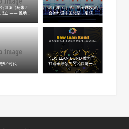
块链组织（马来西
瑞瓦集团｜第四届全球数贸
成立 —— 推动国
会签约设中国总部，引领区
eb3与数字经济新
块链产业发展
NEW LEAN BOND 致力于
链5.0时代
打造全球领先的区块链一站
式服务