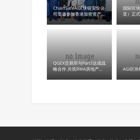
ChainSafeAI区块链安全公
国际区
司受邀参加香港加密资产风
亚）正式
险管理研讨会
家迈向W
时代
QGEX交易所与Parcl达成战
略合作.共筑RWA房地产碎
AGI区块
片化区块链生态