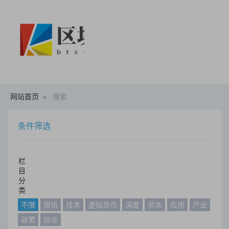
网站首页
搜索
条件筛选
栏
目
分
类
不限
资讯
技术
虚拟货币
深度
资本
应用
产业
政策
综合