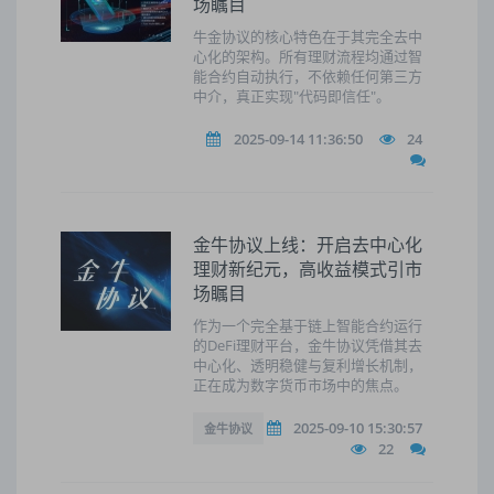
场瞩目
牛金协议的核心特色在于其完全去中
心化的架构。所有理财流程均通过智
能合约自动执行，不依赖任何第三方
中介，真正实现"代码即信任"。
2025-09-14 11:36:50
24
金牛协议上线：开启去中心化
理财新纪元，高收益模式引市
场瞩目
作为一个完全基于链上智能合约运行
的DeFi理财平台，金牛协议凭借其去
中心化、透明稳健与复利增长机制，
正在成为数字货币市场中的焦点。
2025-09-10 15:30:57
金牛协议
22