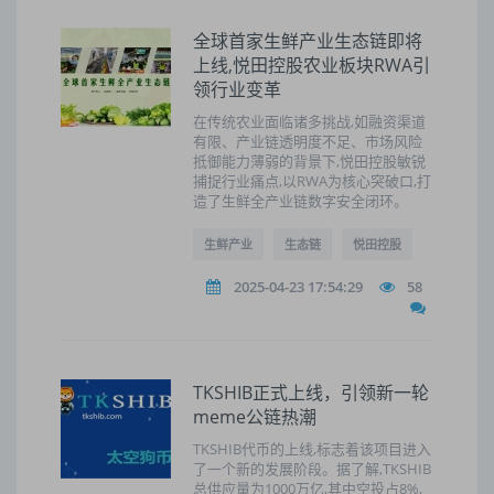
全球首家生鲜产业生态链即将
上线,悦田控股农业板块RWA引
领行业变革
在传统农业面临诸多挑战,如融资渠道
有限、产业链透明度不足、市场风险
抵御能力薄弱的背景下,悦田控股敏锐
捕捉行业痛点,以RWA为核心突破口,打
造了生鲜全产业链数字安全闭环。
生鲜产业
生态链
悦田控股
2025-04-23 17:54:29
58
TKSHIB正式上线，引领新一轮
meme公链热潮
TKSHIB代币的上线,标志着该项目进入
了一个新的发展阶段。据了解,TKSHIB
总供应量为1000万亿,其中空投占8%,