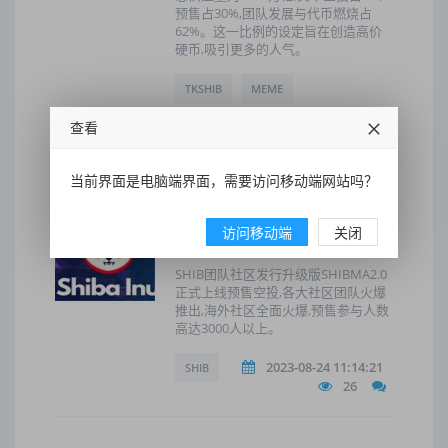
预售占30%,团队发展与代币燃烧占
62%。这一比例的设定旨在创造高价
硬币,吸引更多的人气。
TKSHIB
MEME
查看
2024-01-17 19:29:24
45
当前界面是电脑端界面，需要访问移动端网站吗？
SHIB升级版SHIBMA2.0即将上
访问移动端
关闭
线抹茶MXC 海外市场掀起热潮
SHIB团队社区发行升级版SHIBMA2.0
正式上线预售空投,各大社区团队火爆
推出,海外社区全面火爆,预售参与人数
高达3000人以上。
2023-08-24 11:14:21
SHIB
26