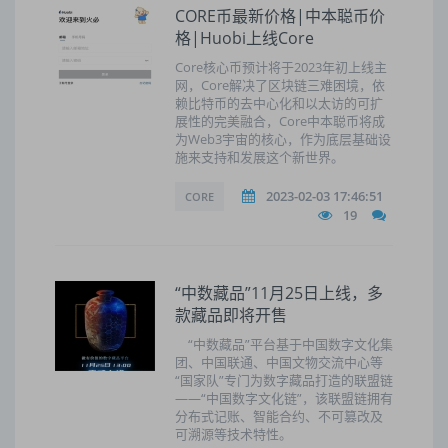
CORE币最新价格|中本聪币价
格|Huobi上线Core
Core核心币预计将于2023年初上线主
网，Core解决了区块链三难困境，依
赖比特币的去中心化和以太访的可扩
展性的完美融合，Core中本聪币将成
为Web3宇宙的核心，作为底层基础设
施来支持和发展这个新世界。
2023-02-03 17:46:51
CORE
19
“中数藏品”11月25日上线，多
款藏品即将开售
“中数藏品”平台基于中国数字文化集
团、中国联通、中国文物交流中心等
“国家队”专门为数字藏品打造的联盟链
——“中国数字文化链”，该联盟链拥有
分布式记账、智能合约、不可篡改及
可溯源等技术特性。