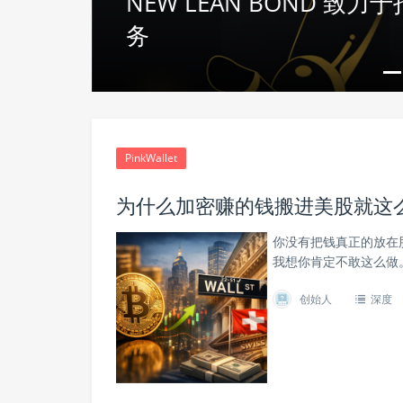
NEW LEAN BOND 
轮融资
务
PinkWallet
为什么加密赚的钱搬进美股就这么难？
你没有把钱真正的放在
我想你肯定不敢这么做
创始人
深度