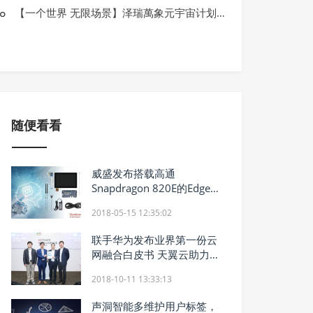
资讯
【一个世界 无限场景】泽瑞萬象元宇宙计划正式启动 & 全球首秀
“创新增动能 创业促就业” 2022全国
随便看看
威盛发布搭载高通
Snapdragon 820E的Edge
AI人工智能开发套件
2018-05-15 12:35:02
联手华为发布业界第一份云
网融合白皮书 天翼云助力企
业数字化转型
2018-10-11 13:33:13
声洞智能多维护用户标签，