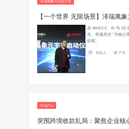
泽瑞萬象元宇宙计划
【一个世界 无限场景】泽瑞萬象
在 Web3.0、AI 
生、价值共生” 为核
征程。
创始人
产业
QingPay
突围跨境收款乱局：聚焦企业核心痛