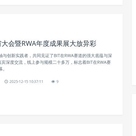
元宇宙大会暨RWA年度成果展大放异彩
与创新实践者，共同见证了BIT在RWA赛道的强大底蕴与深
嘉宾深度交流，线上参与规模二十多万，标志着BIT在RWA赛
幕。
2025-12-15 10:37:11
9