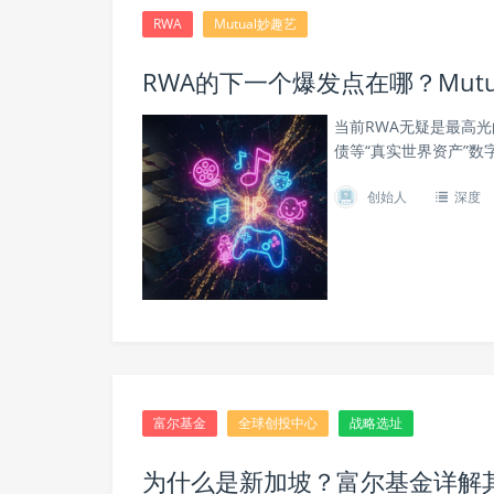
RWA
Mutual妙趣艺
RWA的下一个爆发点在哪？Mut
当前RWA无疑是最高
债等“真实世界资产”
创始人
深度
富尔基金
全球创投中心
战略选址
为什么是新加坡？富尔基金详解