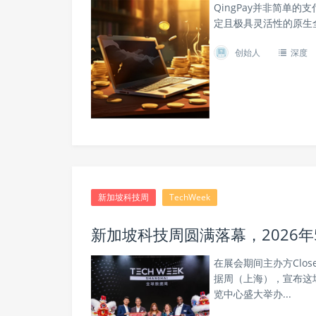
QingPay并非简单
定且极具灵活性的原生
创始人
深度
新加坡科技周
TechWeek
新加坡科技周圆满落幕，2026年5
在展会期间主办方Closer
据周（上海），宣布这场
览中心盛大举办...