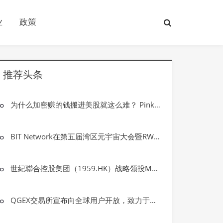
业
政策
推荐头条
为什么加密赚的钱搬进美股就这么难？ PinkWallet告诉你答案
BIT Network在第五届湾区元宇宙大会暨RWA年度成果展大放异彩
世紀聯合控股集团（1959.HK）战略领投MetYa：加码RWA全球数字资产布局
QGEX交易所宣布向全球用户开放，致力于打造安全高效的数字资产交易平台