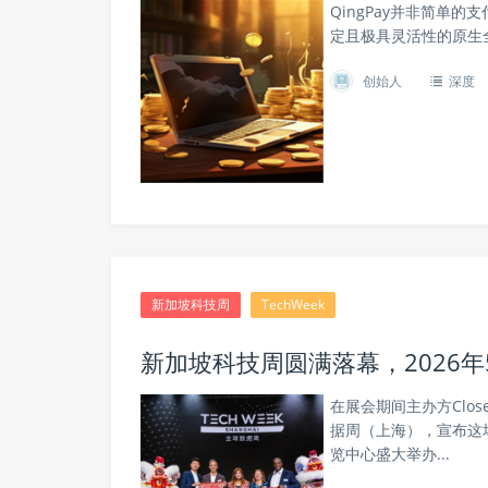
QingPay并非简单
定且极具灵活性的原生
创始人
深度
新加坡科技周
TechWeek
新加坡科技周圆满落幕，2026年5
在展会期间主办方Closer
据周（上海），宣布这场
览中心盛大举办...