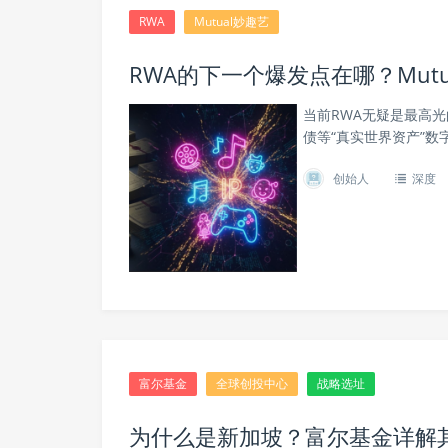
RWA
Mutual妙趣艺
RWA的下一个爆发点在哪？Mut
当前RWA无疑是最高
债等“真实世界资产”
创始人
深度
富尔基金
全球创投中心
战略选址
为什么是新加坡？富尔基金详解