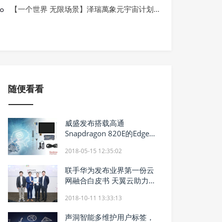
资讯
【一个世界 无限场景】泽瑞萬象元宇宙计划正式启动 & 全球首秀
“创新增动能 创业促就业” 2022全国
随便看看
威盛发布搭载高通
Snapdragon 820E的Edge
AI人工智能开发套件
2018-05-15 12:35:02
联手华为发布业界第一份云
网融合白皮书 天翼云助力企
业数字化转型
2018-10-11 13:33:13
声洞智能多维护用户标签，