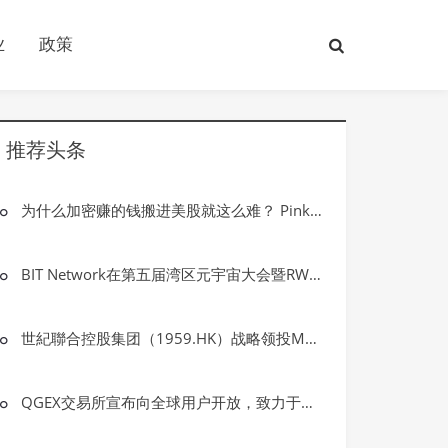
业
政策
推荐头条
为什么加密赚的钱搬进美股就这么难？ PinkWallet告诉你答案
BIT Network在第五届湾区元宇宙大会暨RWA年度成果展大放异彩
世紀聯合控股集团（1959.HK）战略领投MetYa：加码RWA全球数字资产布局
QGEX交易所宣布向全球用户开放，致力于打造安全高效的数字资产交易平台