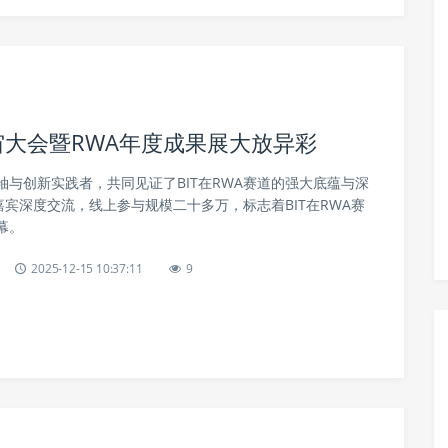
元宇宙大会暨RWA年度成果展大放异彩
与创新实践者，共同见证了BIT在RWA赛道的强大底蕴与深
嘉宾深度交流，线上参与规模二十多万，标志着BIT在RWA赛
幕。
2025-12-15 10:37:11
9