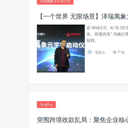
泽瑞萬象元宇宙计划
【一个世界 无限场景】泽瑞萬象
在 Web3.0、AI 
生、价值共生” 为核
征程。
创始人
产业
QingPay
突围跨境收款乱局：聚焦企业核心痛