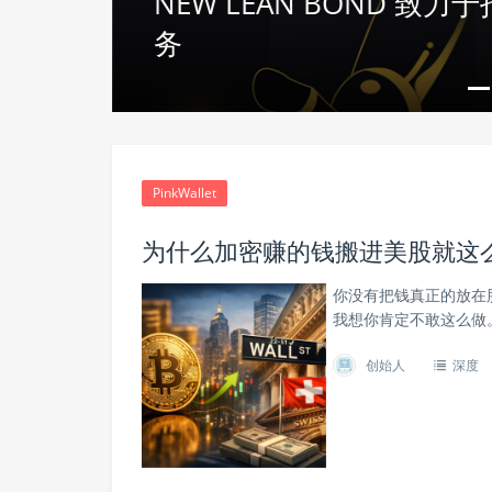
NEW LEAN BOND 
轮融资
务
PinkWallet
为什么加密赚的钱搬进美股就这么难？
你没有把钱真正的放在
我想你肯定不敢这么做
创始人
深度