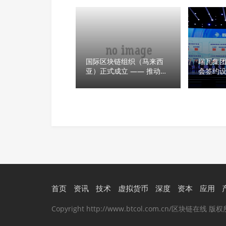
国际区块链组织（马来西
瑞瓦集
亚）正式成立 —— 推动国
会签约
家迈向Web3与数字经济新
块链产
时代
首页
资讯
技术
虚拟货币
深度
资本
应用
Copyright http://www.btcol.com.cn/区块链在线 