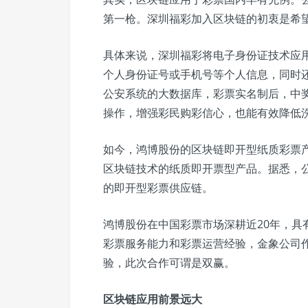
第一枪。深圳福彩加入区块链的初衷是希望
具体来说，深圳福彩将电子身份证技术应
个人身份证号或手机号等个人信息，同时
公安系统的大数据库，彩票实名制后，中
操作，增强彩民购彩信心，也能有效降低
如今，鸿博股份的区块链即开型纸质彩票
区块链技术的纸质即开票型产品。据悉，
的即开型彩票供应链。
鸿博股份在中国彩票市场深耕近20年，具
彩票服务能力和彩票运营经验，金象公司
验，此次合作可谓是双赢。
区块链应用前景远大