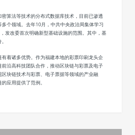
加密算法等技术的分布式数据库技术，目前已渗透
多个领域。去年10月，中共中央政治局集体学习
日，发改委首次明确新型基础设施的范围。其中，基
分。
链有着诸多优势。作为福建本地的彩票印刷龙头企
链前沿高科技团队合作，推动区块链与彩票及电子
现区块链技术与彩票、电子票据等领域的产业融
链的应用提供了范例。