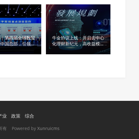
团｜第四届全球数贸
牛金协议上线：开启去中心
设中国总部，引领区
化理财新纪元，高收益模式
业发展
引市场瞩目
产业
政策
综合
版权所有 Powered by
Xunruicms