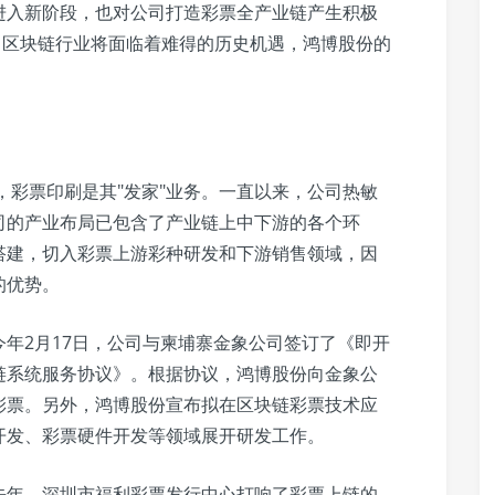
进入新阶段，也对公司打造彩票全产业链产生积极
，区块链行业将面临着难得的历史机遇，鸿博股份的
，彩票印刷是其"发家"业务。一直以来，公司热敏
司的产业布局已包含了产业链上中下游的各个环
搭建，切入彩票上游彩种研发和下游销售领域，因
的优势。
年2月17日，公司与柬埔寨金象公司签订了《即开
链系统服务协议》。根据协议，鸿博股份向金象公
彩票。另外，鸿博股份宣布拟在区块链彩票技术应
开发、彩票硬件开发等领域展开研发工作。
去年，深圳市福利彩票发行中心打响了彩票上链的