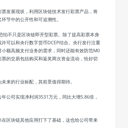
彩票发展现状，利用区块链技术发行彩票产品，将
奖环节中的公开性和可追溯性。
间恐怕不只是区块链即开型彩票。除了提高彩票本身
许可以和央行数字货币DCEP结合。央行发行注重
众对小额高频支付业务的需求，同时还能有效防范M0
彩票的交易包括购买和返奖两次资金流动，恰好切
为未来的行业标配，其前景值得期待。
公司实现净利润3531万元，同比大增5.86倍，
来在区块链其他应用打下了基础，这也给公司带来