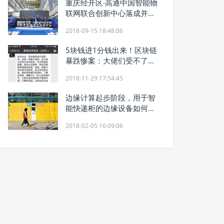
重庆经开区·高通中国智能物
联网联合创新中心落成并投
入使用
2018-09-15 18:48:06
5块钱进1分钱出来！区块链
暴跌惨案：大佬们受不了退
群
2018-11-29 17:54:45
边缘计算起步阶段，用于智
能快递柜的边缘设备如何发
力？
2018-02-05 16:09:06