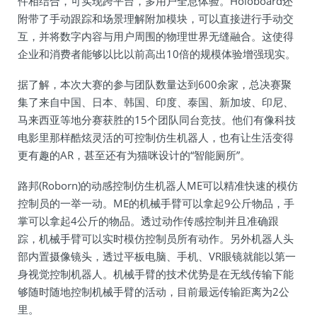
件相结合，可实现跨平台，多用户全息体验。Holoboard还
附带了手动跟踪和场景理解附加模块，可以直接进行手动交
互，并将数字内容与用户周围的物理世界无缝融合。这使得
企业和消费者能够以比以前高出10倍的规模体验增强现实。
据了解，本次大赛的参与团队数量达到600余家，总决赛聚
集了来自中国、日本、韩国、印度、泰国、新加坡、印尼、
马来西亚等地分赛获胜的15个团队同台竞技。他们有像科技
电影里那样酷炫灵活的可控制仿生机器人，也有让生活变得
更有趣的AR，甚至还有为猫咪设计的“智能厕所”。
路邦(Roborn)的动感控制仿生机器人ME可以精准快速的模仿
控制员的一举一动。ME的机械手臂可以拿起9公斤物品，手
掌可以拿起4公斤的物品。透过动作传感控制并且准确跟
踪，机械手臂可以实时模仿控制员所有动作。另外机器人头
部内置摄像镜头，透过平板电脑、手机、VR眼镜就能以第一
身视觉控制机器人。机械手臂的技术优势是在无线传输下能
够随时随地控制机械手臂的活动，目前最远传输距离为2公
里。