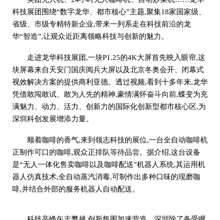
科技展团围绕“数字龙华、都市核心”主题,聚集18家国家级、
省级、市级专精特新企业,带来一列系走在科技前沿的龙
华“智造”,让观众近距离领略科技与创新的魅力。
走进龙华科技展团,一块P1.25的4K大屏首先映入眼帘,这
块屏幕来自天安门国庆阅兵大屏以及北京冬奥会开、闭幕式
视效解决方案的提供商利亚德。透过视频,看到十多年来,龙华
凭借敢闯敢试、敢为人先的精神,豪情满怀奋斗向前,蝶变为充
满魅力、动力、活力、创新力的国际化创新型都市核心区,为
深圳科创发展增添力量。
顺着咖啡的香气,来到领志科技的展位,一台全自动咖啡机
正制作可口的咖啡,观众正排队等待品尝。据介绍,这台设备
是“无人一体化售卖咖啡以及咖啡配送”机器人系统,其运用机
器人仿真技术,全自动蒸汽消毒,可制作出多种口味的现磨咖
啡,并结合外部的服务机器人自动配送。
科技高峰矢志攀越,创新氛围加速营造。深圳除了备受瞩