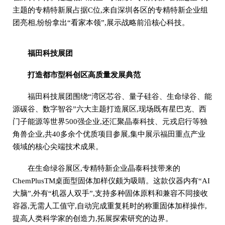
主题的专精特新展占据C位,来自深圳各区的专精特新企业组
团亮相,纷纷拿出“看家本领”,展示战略前沿核心科技。
福田科技展团
打造都市型科创区高质量发展典范
福田科技展团围绕“湾区芯谷、量子硅谷、生命绿谷、能
源碳谷、数字智谷”六大主题打造展区,现场既有星巴克、西
门子能源等世界500强企业,还汇聚晶泰科技、元戎启行等独
角兽企业,共40多余个优质项目参展,集中展示福田重点产业
领域的核心尖端技术成果。
在生命绿谷展区,专精特新企业晶泰科技带来的
ChemPlusTM桌面型固体加样仪颇为吸睛。这款仪器内有“AI
大脑”,外有“机器人双手”,支持多种固体原料和兼容不同接收
容器,无需人工值守,自动完成重复耗时的称重固体加样操作,
提高人类科学家的创造力,拓展探索研究的边界。