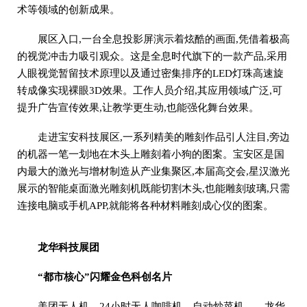
术等领域的创新成果。
展区入口,一台全息投影屏演示着炫酷的画面,凭借着极高
的视觉冲击力吸引观众。这是全息时代旗下的一款产品,采用
人眼视觉暂留技术原理以及通过密集排序的LED灯珠高速旋
转成像实现裸眼3D效果。工作人员介绍,其应用领域广泛,可
提升广告宣传效果,让教学更生动,也能强化舞台效果。
走进宝安科技展区,一系列精美的雕刻作品引人注目,旁边
的机器一笔一划地在木头上雕刻着小狗的图案。宝安区是国
内最大的激光与增材制造从产业集聚区,本届高交会,星汉激光
展示的智能桌面激光雕刻机既能切割木头,也能雕刻玻璃,只需
连接电脑或手机APP,就能将各种材料雕刻成心仪的图案。
龙华科技展团
“都市核心”闪耀金色科创名片
美团无人机、24小时无人咖啡机、自动炒菜机……龙华