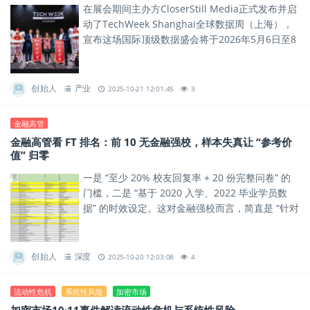
在展会期间主办方CloserStill Media正式发布并启
动了TechWeek Shanghai全球数据周（上海），
宣布这场国际顶级数据盛会将于2026年5月6日至8
日在上海新国际博览中心盛大举办...
创始人
产业
2025-10-21 12:01:45
3
金融高管
金融高管看 FT 排名：前 10 无金融强校，样本失真让 “参考价
值” 归零
一是 “至少 20% 校友回复率 + 20 份完整问卷” 的
门槛，二是 “基于 2020 入学、2022 毕业学员数
据” 的时效设定。这对金融强校而言，简直是 “针对
性限制”。
创始人
深度
2025-10-20 12:03:08
4
流动性危机
系统性风险
加密市场