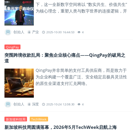
下，这一全新数字空间将以 “数实共生、价值共生”
为核心理念，重塑人类与数字世界的连接逻辑，开
启全球数字生态新征程。
创始人
产业
2025-10-30 16:44:53
4
QingPay
突围跨境收款乱局：聚焦企业核心痛点——QingPay的破局之
道
QingPay并非简单的支付工具供应商，而是致力于
为企业构建一个覆盖广泛、安全稳定且极具灵活性
的原生全渠道支付汇兑网络。
创始人
深度
2025-10-24 12:08:30
4
新加坡科技周
TechWeek
新加坡科技周圆满落幕，2026年5月TechWeek启航上海