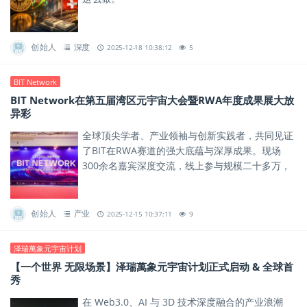
创始人
深度
2025-12-18 10:38:12
5
BIT Network
BIT Network在第五届湾区元宇宙大会暨RWA年度成果展大放
异彩
全球顶尖学者、产业领袖与创新实践者，共同见证
了BIT在RWA赛道的强大底蕴与深厚成果。现场
300余名嘉宾深度交流，线上参与规模二十多万，
标志着BIT在RWA赛道的国际化进程正式启幕。
创始人
产业
2025-12-15 10:37:11
9
泽瑞萬象元宇宙计划
【一个世界 无限场景】泽瑞萬象元宇宙计划正式启动 & 全球首
秀
在 Web3.0、AI 与 3D 技术深度融合的产业浪潮