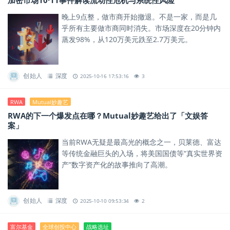
加密市场10·11事件解读流动性危机与系统性风险
晚上9点整，做市商开始撤退。不是一家，而是几
乎所有主要做市商同时消失。市场深度在20分钟内
蒸发98%，从120万美元跌至2.7万美元。
创始人
深度
2025-10-16 17:53:16
3
RWA
Mutual妙趣艺
RWA的下一个爆发点在哪？Mutual妙趣艺给出了「文娱答
案」
当前RWA无疑是最高光的概念之一，贝莱德、富达
等传统金融巨头的入场，将美国国债等“真实世界资
产”数字资产化的故事推向了高潮。
创始人
深度
2025-10-10 09:53:34
2
富尔基金
全球创投中心
战略选址