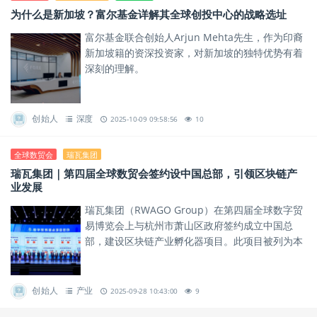
为什么是新加坡？富尔基金详解其全球创投中心的战略选址
富尔基金联合创始人Arjun Mehta先生，作为印裔
新加坡籍的资深投资家，对新加坡的独特优势有着
深刻的理解。
创始人
深度
2025-10-09 09:58:56
10
全球数贸会
瑞瓦集团
瑞瓦集团｜第四届全球数贸会签约设中国总部，引领区块链产
业发展
瑞瓦集团（RWAGO Group）在第四届全球数字贸
易博览会上与杭州市萧山区政府签约成立中国总
部，建设区块链产业孵化器项目。此项目被列为本
届数贸会十大签约项目之一。
创始人
产业
2025-09-28 10:43:00
9