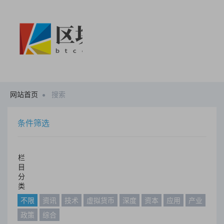
网站首页
搜索
条件筛选
栏
目
分
类
不限
资讯
技术
虚拟货币
深度
资本
应用
产业
政策
综合